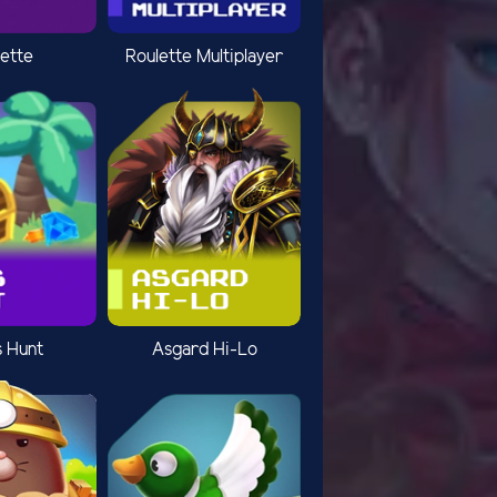
lette
Roulette Multiplayer
 Hunt
Asgard Hi-Lo