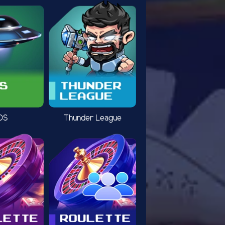
OS
Thunder League