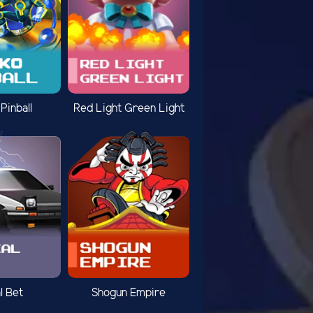
 Pinball
Red Light Green Light
al Bet
Shogun Empire