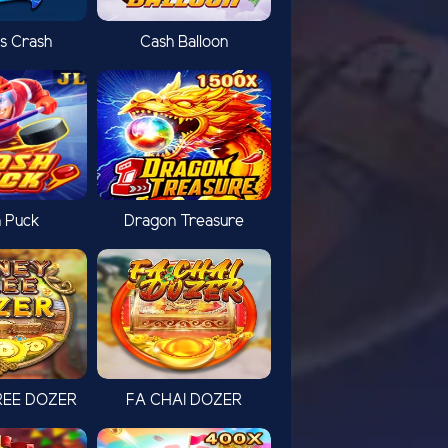
ss Crash
Cash Balloon
h Puck
Dragon Treasure
REE DOZER
FA CHAI DOZER