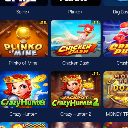
Spire+
Plinko+
Big Ba
Plinko of Mine
Chicken Dash
Cras
Crazy Hunter
Crazy Hunter 2
MONEY T