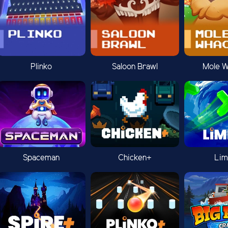
Plinko
Saloon Brawl
Mole 
Spaceman
Chicken+
Li