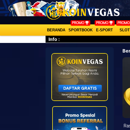
PROMO
PROMO
PROM
BERANDA
SPORTBOOK
E-SPORT
SLOT
Info :
Sela
Be
Ras