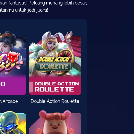
h fantastis! Peluang menang lebih besar,
anmu untuk jadi juara!
DNArcade
Double Action Roulette