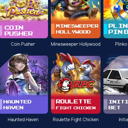
Coin Pusher
Minesweeper Hollywood
Plinko
Haunted Haven
Roulette Fight Chicken
Initi