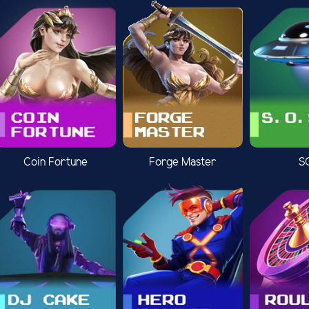
Coin Fortune
Forge Master
S